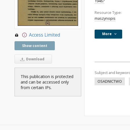
1946?
Resource Type:
maszynopis
More
Access Limited
Show content
Download
Subject and keywor
This publication is protected
OSADNICTWO
and can be accessed only
from certain IPs.