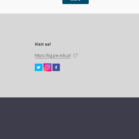
Visit us!
https://bg.pw.edu.pl