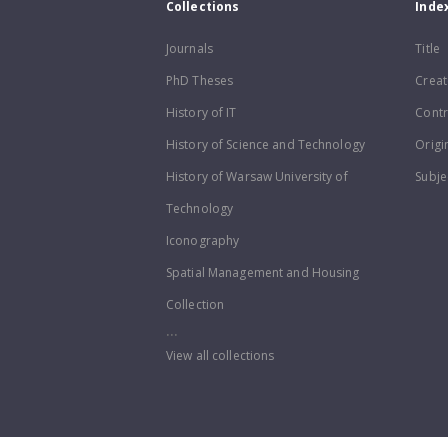
Collections
Inde
Journals
Title
PhD Theses
Creat
History of IT
Contr
History of Science and Technology
Origi
History of Warsaw University of
Subje
Technology
Iconography
Spatial Management and Housing
Collection
...
View all collections