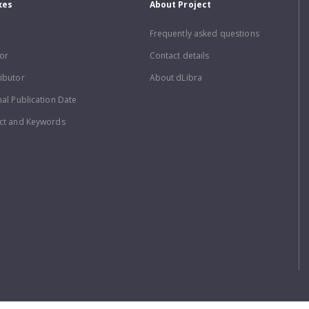
xes
About Project
Frequently asked questions
or
Contact details
ibutor
About dLibra
nal Publication Date
ct and Keywords