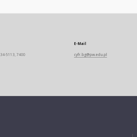
E-Mail
 234-5113, 7400
cyfr.bg@pw.edu.pl