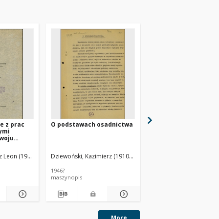
e z prac
O podstawach osadnictwa
Techniczne wskazówk
ymi
1 (T.A.I.) Namiestnika
zwoju
Rzeszy - oddział IV B 
opracowania przy
osiedlaniu w okręgu
z Leon (1902-1991).
Dziewoński, Kazimierz (1910-1994).
Rzeszy (Wrtnegau) z 
kwietnia 1941 r.
1946?
[1946]
maszynopis
maszynopis
More