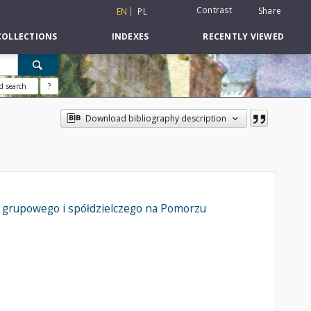
Contrast
Share
EN
PL
COLLECTIONS
INDEXES
RECENTLY VIEWED
d search
?
Download bibliography description
, grupowego i spółdzielczego na Pomorzu