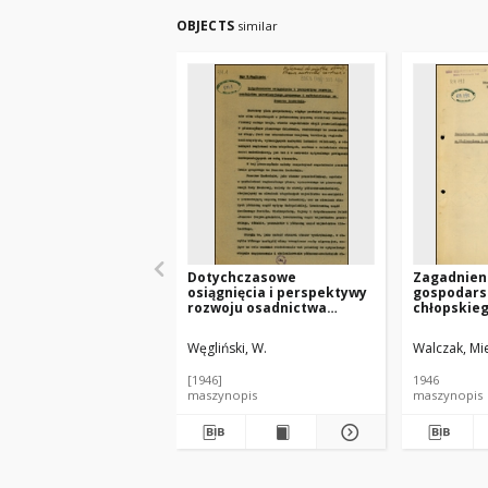
OBJECTS
similar
Dotychczasowe
Zagadnieni
osiągnięcia i perspektywy
gospodars
rozwoju osadnictwa
chłopskie
parcelacyjnego,
Wielkopols
grupowego i
w ujęciu 
Węgliński, W.
Walczak, Mi
spółdzielczego na
niemiecki
Pomorzu Zachodnim
[1946]
1946
maszynopis
maszynopis