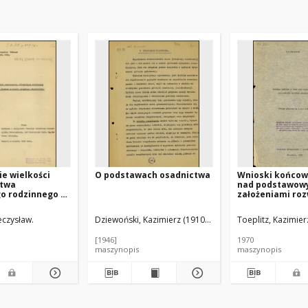
e wielkości
O podstawach osadnictwa
Wnioski końcow
twa
nad podstawow
go rodzinnego w
założeniami ro
ce i na Pomorzu
osadnictwa
opracowań
eczysław.
Dziewoński, Kazimierz (1910-1994)
Toeplitz, Kazimier
ch
[1946]
1970
maszynopis
maszynopis