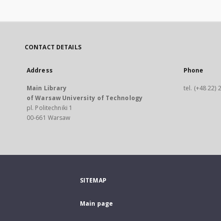
CONTACT DETAILS
Address
Phone
Main Library
tel. (+48 22)
of Warsaw University of Technology
pl. Politechniki 1
00-661 Warsaw
SITEMAP
Main page