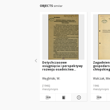
OBJECTS
similar
Dotychczasowe
Zagadnieni
osiągnięcia i perspektywy
gospodars
rozwoju osadnictwa
chłopskie
parcelacyjnego,
Wielkopols
grupowego i
w ujęciu 
Węgliński, W.
Walczak, Mi
spółdzielczego na
niemiecki
Pomorzu Zachodnim
[1946]
1946
maszynopis
maszynopis