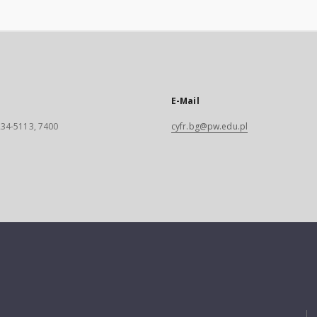
E-Mail
 234-5113, 7400
cyfr.bg@pw.edu.pl