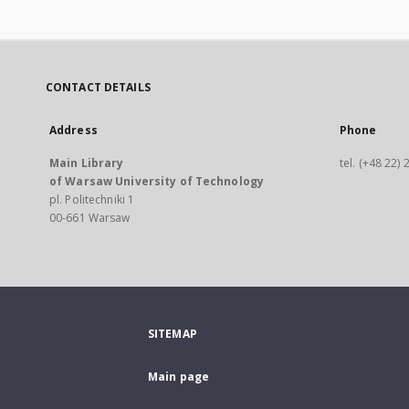
CONTACT DETAILS
Address
Phone
Main Library
tel. (+48 22)
of Warsaw University of Technology
pl. Politechniki 1
00-661 Warsaw
SITEMAP
Main page