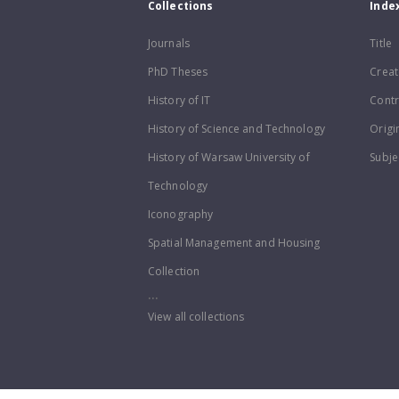
Collections
Inde
Journals
Title
PhD Theses
Creat
History of IT
Contr
History of Science and Technology
Origi
History of Warsaw University of
Subje
Technology
Iconography
Spatial Management and Housing
Collection
...
View all collections