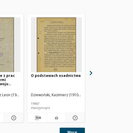
e z prac
O podstawach osadnictwa
Techniczne wskazówk
ymi
1 (T.A.I.) Namiestnika
zwoju
Rzeszy - oddział IV B 
opracowania przy
osiedlaniu w okręgu
z Leon (1902-1991).
Dziewoński, Kazimierz (1910-1994).
Rzeszy (Wrtnegau) z 
kwietnia 1941 r.
1946?
[1946]
maszynopis
maszynopis
More