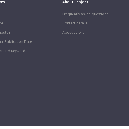
xes
About Project
Frequently asked questions
or
Contact details
ibutor
About dLibra
nal Publication Date
ct and Keywords