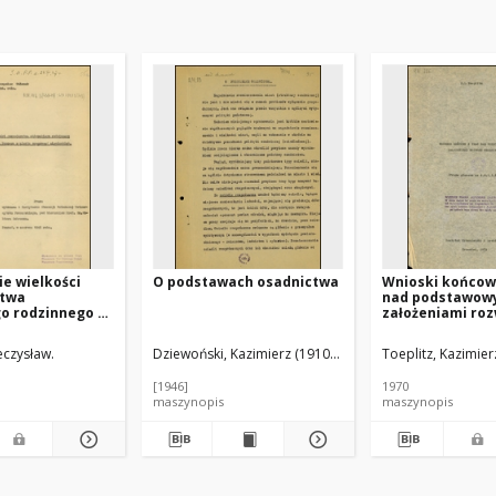
e wielkości
O podstawach osadnictwa
Wnioski końcow
twa
nad podstawow
go rodzinnego w
założeniami ro
ce i na Pomorzu
osadnictwa
opracowań
eczysław.
Dziewoński, Kazimierz (1910-1994)
Toeplitz, Kazimier
ch
[1946]
1970
maszynopis
maszynopis