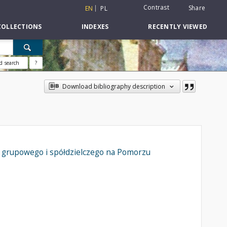
Contrast
Share
EN
PL
COLLECTIONS
INDEXES
RECENTLY VIEWED
d search
?
Download bibliography description
, grupowego i spółdzielczego na Pomorzu