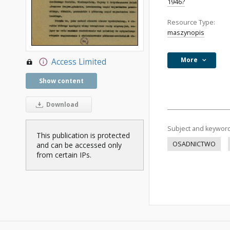
1946?
Resource Type:
maszynopis
More
Access Limited
Show content
Download
Subject and keywor
This publication is protected
OSADNICTWO
and can be accessed only
from certain IPs.