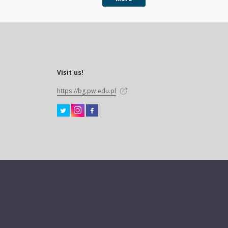
Visit us!
https://bg.pw.edu.pl