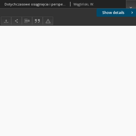
Dotychczasowe osiągnięcia i perspektywy rozwoju osadnictwa parcelacyjnego, grupowego i spółdzielczego na Pomorzu Zachodnim
Węgliński, W.
Show details