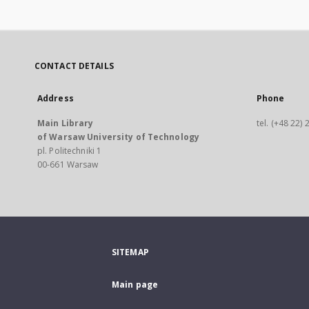
CONTACT DETAILS
Address
Phone
Main Library
tel. (+48 22)
of Warsaw University of Technology
pl. Politechniki 1
00-661 Warsaw
SITEMAP
Main page