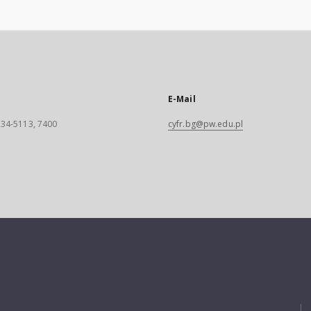
E-Mail
 234-5113, 7400
cyfr.bg@pw.edu.pl