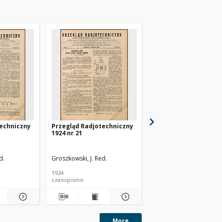
techniczny
Przegląd Radjotechniczny
Przegląd Radjotechn
1924 nr 21
1924 nr 22
d.
Groszkowski, J. Red.
Groszkowski, J. Red.
1924
1924
czasopismo
czasopismo
More