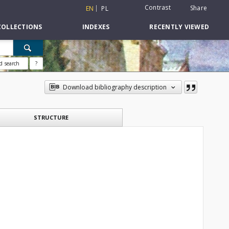
Contrast
Share
EN
PL
COLLECTIONS
INDEXES
RECENTLY VIEWED
d search
?
Download bibliography description
STRUCTURE