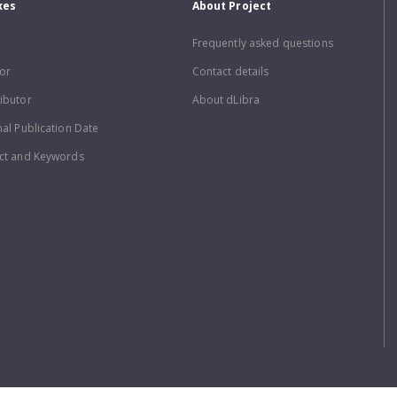
xes
About Project
Frequently asked questions
or
Contact details
ibutor
About dLibra
nal Publication Date
ct and Keywords