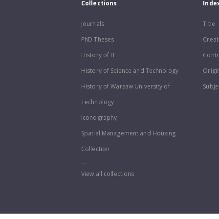
Collections
Inde
Journals
Title
PhD Theses
Creat
History of IT
Contr
History of Science and Technology
Origi
History of Warsaw University of
Subje
Technology
Iconography
Spatial Management and Housing
Collection
...
View all collections