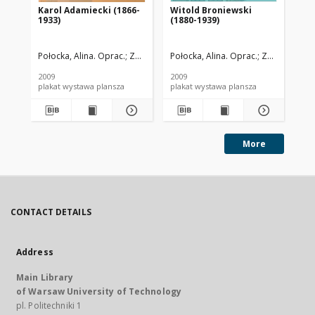
Karol Adamiecki (1866-
Witold Broniewski
Ka
1933)
(1880-1939)
(1
Połocka, Alina. Oprac.
Zdunek, Hanna. Oprac.
Połocka, Alina. Oprac.
Szczypkowska, Jadwiga
Zdunek, Hann
Poł
2009
2009
200
plakat wystawa plansza
plakat wystawa plansza
More
CONTACT DETAILS
Address
Main Library
of Warsaw University of Technology
pl. Politechniki 1