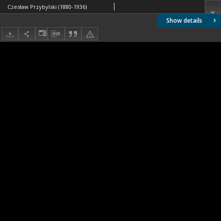
Czesław Przybylski (1880-1936)
Show details