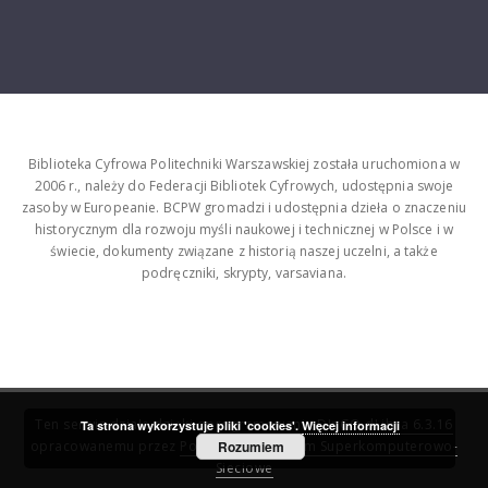
Biblioteka Cyfrowa Politechniki Warszawskiej została uruchomiona w
2006 r., należy do Federacji Bibliotek Cyfrowych, udostępnia swoje
zasoby w Europeanie. BCPW gromadzi i udostępnia dzieła o znaczeniu
historycznym dla rozwoju myśli naukowej i technicznej w Polsce i w
świecie, dokumenty związane z historią naszej uczelni, a także
podręczniki, skrypty, varsaviana.
Ten serwis działa dzięki oprogramowaniu
DInGO dLibra 6.3.16
Ta strona wykorzystuje pliki 'cookies'.
Więcej informacji
opracowanemu przez
Poznańskie Centrum Superkomputerowo-
Rozumiem
Sieciowe