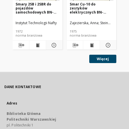
Smary 2SB i 2SBR do
Smar Cu-10 do
Ol
pojazdów
zestyków
SC
samochodowych BN-
elektrycznych BN-
72/0536-14
74/0536-25
Instytut Technologii Nafty
Zajezierska, Anna
Steinmec, Francis
Lud
1972
1975
197
norma branżowa
norma branżowa
no
Więcej
DANE KONTAKTOWE
Adres
Biblioteka Główna
Politechniki Warszawskiej
pl. Politechniki 1