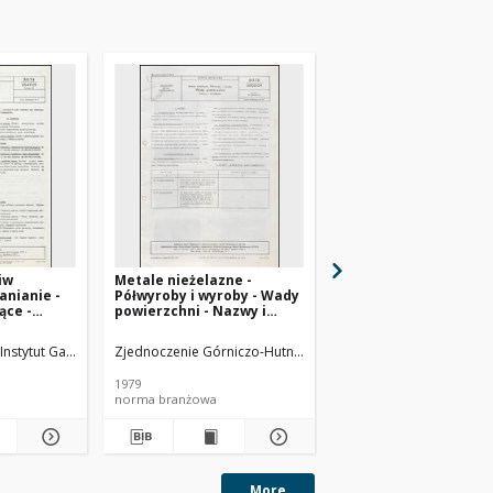
iw
Metale nieżelazne -
Badanie odporności o
anianie -
Półwyroby i wyroby - Wady
na utlenianie metodą
ące -
powierzchni - Nazwy i
BN-65/0535-15
dania BN-
określenia BN-78/0800-04
sz 02
logii Nafty
Instytut Gazownictwa
Zjednoczenie Górniczo-Hutnicze Metali Nieżelaznych METAL
Instytut Technologii Naf
1979
1965
norma branżowa
norma branżowa
More