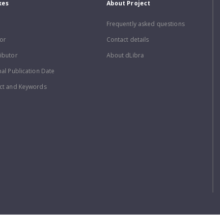
xes
About Project
Frequently asked questions
or
Contact details
ibutor
About dLibra
nal Publication Date
ct and Keywords