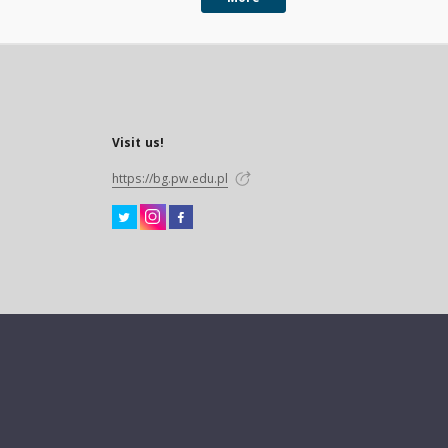
Visit us!
https://bg.pw.edu.pl