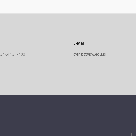
E-Mail
 234-5113, 7400
cyfr.bg@pw.edu.pl