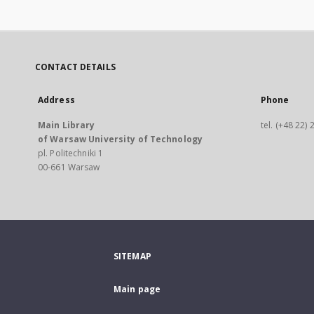
CONTACT DETAILS
Address
Phone
Main Library
tel. (+48 22)
of Warsaw University of Technology
pl. Politechniki 1
00-661 Warsaw
SITEMAP
Main page