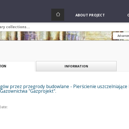
ABOUT PROJECT
Advance
INFORMATION
ION
ągów przez przegrody budowlane - Pierścienie uszczelniające
 Gazownictwa "Gazprojekt".
Date: