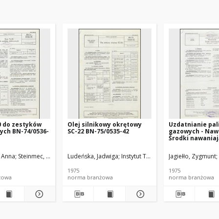
0 do zestyków
Olej silnikowy okrętowy
Uzdatnianie pal
ych BN-74/0536-
SC-22 BN-75/0535-42
gazowych - Naw
Środki nawaniaj
Wymagania i ba
74/0547-01 Arku
, Anna
Steinmec, Franciszek
Ludeńska, Jadwiga
Michalak, Jacek
Instytut Technologii Nafty
Gibińska, Wiesława
Jagiełło, Zygmunt
Instytut Techno
1975
1975
żowa
norma branżowa
norma branżowa