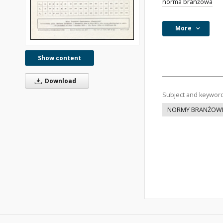
norma branżowa
More
Show content
Download
Subject and keywor
NORMY BRANŻOW