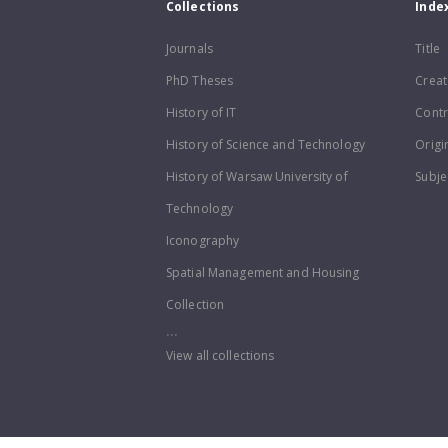
Collections
Inde
Journals
Title
PhD Theses
Creat
History of IT
Contr
History of Science and Technology
Origi
History of Warsaw University of
Subje
Technology
Iconography
Spatial Management and Housing
Collection
...
View all collections