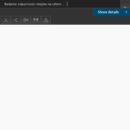
Badanie odporności olejów na utlenianie metodą WTI BN-65/0535-15
Show details