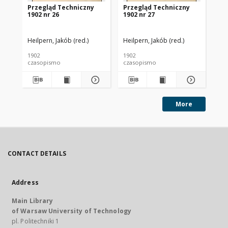
Przegląd Techniczny
Przegląd Techniczny
Pr
1902 nr 26
1902 nr 27
190
Heilpern, Jakób (red.)
Heilpern, Jakób (red.)
Hei
1902
1902
190
czasopismo
czasopismo
cz
More
CONTACT DETAILS
Address
Main Library
of Warsaw University of Technology
pl. Politechniki 1