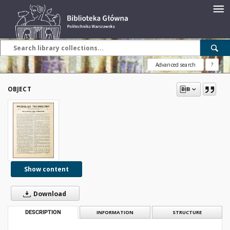
Advanced search
?
OBJECT
Show content
Download
DESCRIPTION
INFORMATION
STRUCTURE