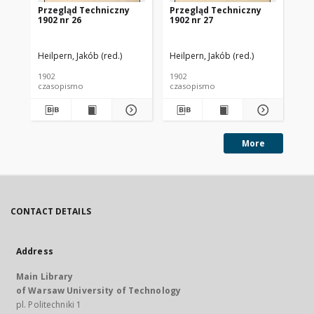
Przegląd Techniczny
Przegląd Techniczny
Pr
1902 nr 26
1902 nr 27
190
Heilpern, Jakób (red.)
Heilpern, Jakób (red.)
Hei
1902
1902
190
czasopismo
czasopismo
cz
More
CONTACT DETAILS
Address
Main Library
of Warsaw University of Technology
pl. Politechniki 1