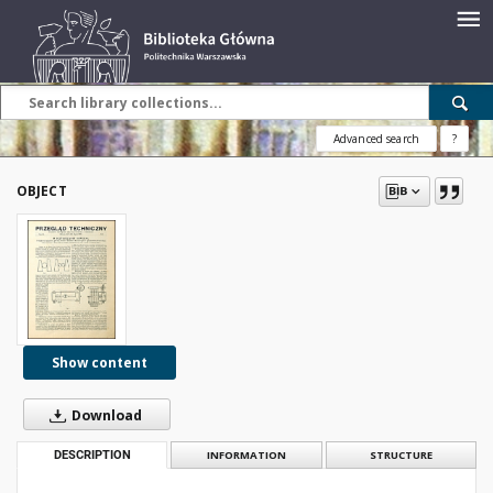
Advanced search
?
OBJECT
Show content
Download
DESCRIPTION
INFORMATION
STRUCTURE