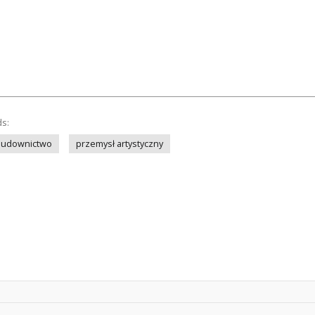
ds:
budownictwo
przemysł artystyczny