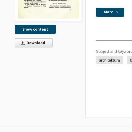
More
Show content
Download
Subject and keywor
architektura