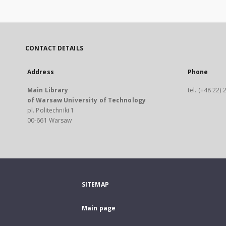
CONTACT DETAILS
Address
Phone
Main Library
tel. (+48 22)
of Warsaw University of Technology
pl. Politechniki 1
00-661 Warsaw
SITEMAP
Main page