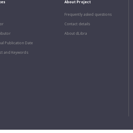
xes
About Project
Frequently asked questions
or
Contact details
ibutor
About dLibra
nal Publication Date
ct and Keywords