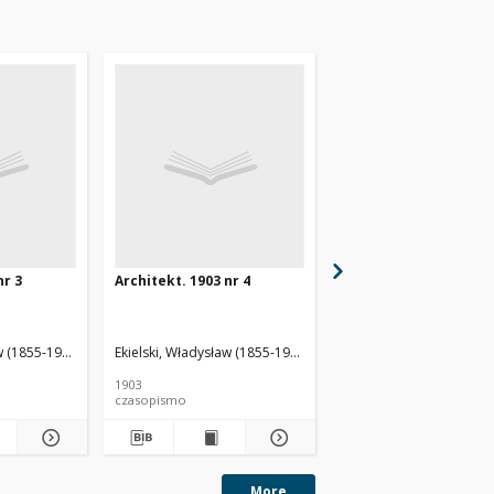
nr 3
Architekt. 1903 nr 4
Architekt. 1903 nr 5
w (1855-1927). Red.
Ekielski, Władysław (1855-1927). Red.
Ekielski, Władysław (185
1903
1903
czasopismo
czasopismo
More