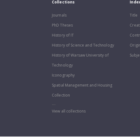
Collections
Inde
Journals
Title
PhD Theses
Creat
History of IT
Contr
History of Science and Technology
Origi
History of Warsaw University of
Subje
Technology
Iconography
Spatial Management and Housing
Collection
...
View all collections