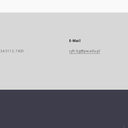
E-Mail
 234-5113, 7400
cyfr.bg@pw.edu.pl