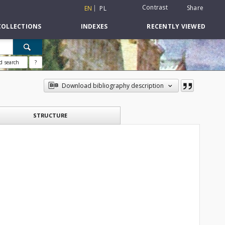
Contrast
Share
EN
PL
COLLECTIONS
INDEXES
RECENTLY VIEWED
d search
?
Download bibliography description
STRUCTURE