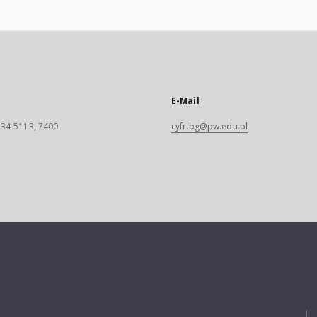
E-Mail
 234-5113, 7400
cyfr.bg@pw.edu.pl