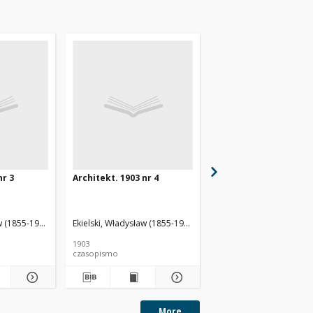
nr 3
Architekt. 1903 nr 4
Architekt. 1903 nr 5
w (1855-1927). Red.
Ekielski, Władysław (1855-1927). Red.
Ekielski, Władysław (185
1903
1903
czasopismo
czasopismo
More