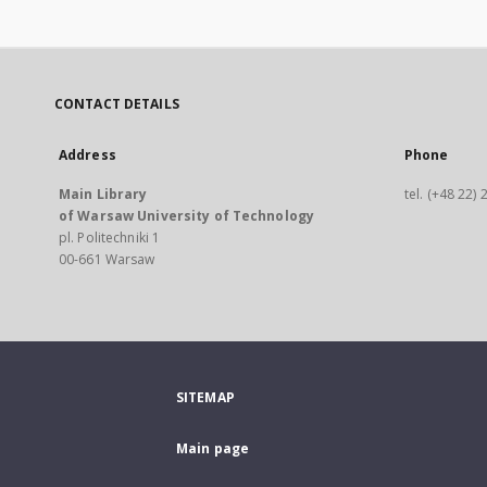
CONTACT DETAILS
Address
Phone
Main Library
tel. (+48 22)
of Warsaw University of Technology
pl. Politechniki 1
00-661 Warsaw
SITEMAP
Main page