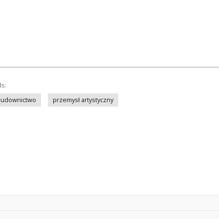
ds:
budownictwo
przemysł artystyczny