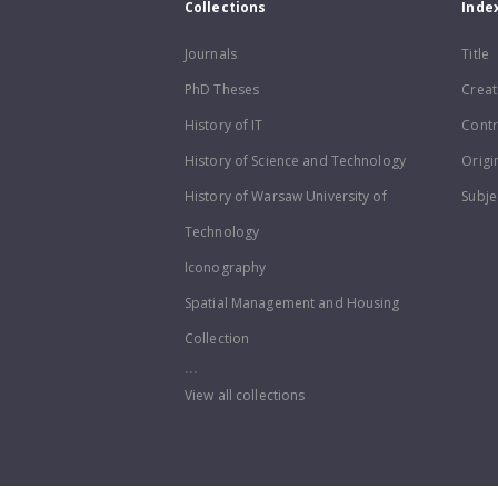
Collections
Inde
Journals
Title
PhD Theses
Creat
History of IT
Contr
History of Science and Technology
Origi
History of Warsaw University of
Subje
Technology
Iconography
Spatial Management and Housing
Collection
...
View all collections