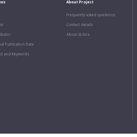
xes
About Project
Frequently asked questions
or
Contact details
ibutor
About dLibra
nal Publication Date
ct and Keywords