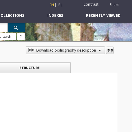
Contrast
Share
EN
PL
COLLECTIONS
INDEXES
RECENTLY VIEWED
d search
?
Download bibliography description
STRUCTURE