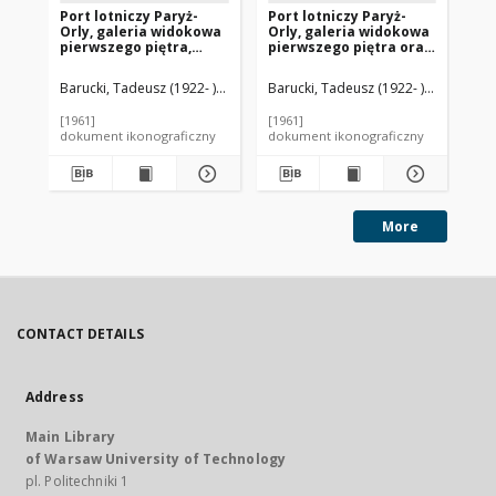
Port lotniczy Paryż-
Port lotniczy Paryż-
Por
Orly, galeria widokowa
Orly, galeria widokowa
Or
pierwszego piętra,
pierwszego piętra oraz
wi
widok na płytę
fragment szklanej
lot
lotniskową, Francja
elewacji budynku portu
wy
Barucki, Tadeusz (1922- ). Fotograf
Barucki, Tadeusz (1922- ). Fotograf
Vicariot, Henri (1910-1986). Archit
Bar
lotniczego, Francja
wi
[1961]
[1961]
[19
dokument ikonograficzny
dokument ikonograficzny
dok
More
CONTACT DETAILS
Address
Main Library
of Warsaw University of Technology
pl. Politechniki 1