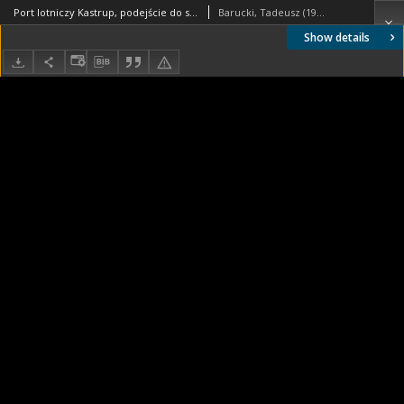
Port lotniczy Kastrup, podejście do samolotów, Kopenhaga, Dania
Barucki, Tadeusz (1922- ). Fotograf
Show details