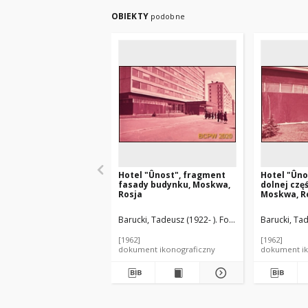
OBIEKTY
podobne
Hotel "Ûnost", fragment
Hotel "Ûno
fasady budynku, Moskwa,
dolnej częś
Rosja
Moskwa, R
Barucki, Tadeusz (1922- ). Fotograf
Arndt, Ûrij Vl
Barucki, Tad
[1962]
[1962]
dokument ikonograficzny
dokument ik