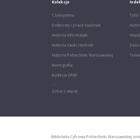
Kolekcje
Inde
Czasopisma
Tytuł
Doktoraty i prace naukowe
Autor
Historia informatyki
Wspó
Historia nauki i techniki
Data 
Historia Politechniki Warszawskiej
Temat
Ikonografia
Kolekcja GPiM
...
Zobacz więcej
Biblioteka Cyfrowa Politechniki Warszawskiej zo