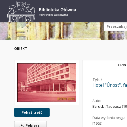
OBIEKT
OPIS
Tytuł:
Hotel "Ûnost", 
Autor:
Barucki, Tadeusz (192
Pokaż treść
Data wydania oryg.:
[1962]
Pobierz