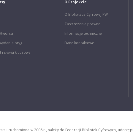
ksy
O Projekcie
O Bibliotece Cyfrowej PW
Zastrzeżenia prawne
łtwórca
Informacje techniczne
wydania oryg.
Dane kontaktowe
 i słowa kluczowe
stała uruchomiona w 2006 r., należy do Federacji Bibliotek Cyfrowych, udost