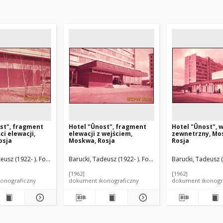
st", fragment
Hotel "Ûnost", fragment
Hotel "Ûnost", 
ci elewacji,
elewacji z wejściem,
zewnetrzny, Mo
osja
Moskwa, Rosja
Rosja
adimirovič (1924- ). Architekt
eusz (1922- ). Fotograf
Arndt, Ûrij Vladimirovič (1924- ). Architekt
Barucki, Tadeusz (1922- ). Fotograf
Bauševa, T. F. Architekt
Burovin, V. K. Architekt
Arndt, Ûrij Vladimir
Barucki, Tadeusz (
Bauševa, T. F.
Vl
[1962]
[1962]
onograficzny
dokument ikonograficzny
dokument ikonogr