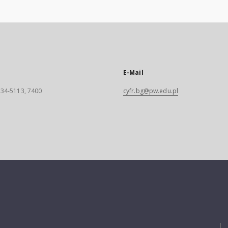
E-Mail
 234-5113, 7400
cyfr.bg@pw.edu.pl