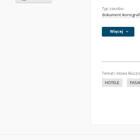
Typ zasobu:
dokument ikonograf
Więcej
Temat i słowa klucz
HOTELE
FASA