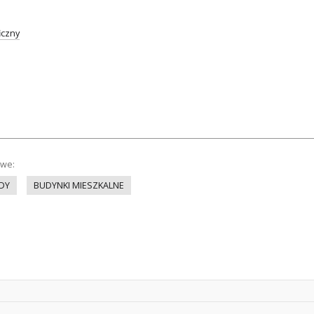
iczny
owe:
DY
BUDYNKI MIESZKALNE