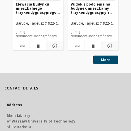
Elewacja budynku
Widok z podcienia na
Bu
mieszkalnego
budynek mieszkalny
tr
trzykondygnacyjnego z
trzykondygnacyjny z
lo
lokalami sklepowymi
lokalami sklepowymi
na
na parterze, Hemel
na parterze, Hemel
st
Barucki, Tadeusz (1922- ). Fotograf
Barucki, Tadeusz (1922- ). Fotograf
Bar
Hempstead, Anglia,
Hempstead, Anglia,
He
Wielka Brytania
Wielka Brytania
Wi
[1961]
[1961]
[19
dokument ikonograficzny
dokument ikonograficzny
dok
More
CONTACT DETAILS
Address
Main Library
of Warsaw University of Technology
pl. Politechniki 1