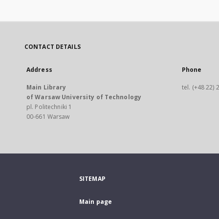
CONTACT DETAILS
Address
Phone
Main Library
tel. (+48 22)
of Warsaw University of Technology
pl. Politechniki 1
00-661 Warsaw
SITEMAP
Main page