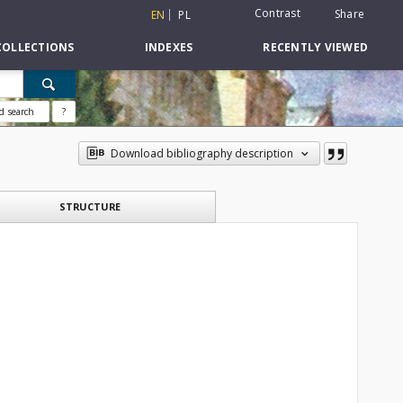
Contrast
Share
EN
PL
COLLECTIONS
INDEXES
RECENTLY VIEWED
d search
?
Download bibliography description
STRUCTURE