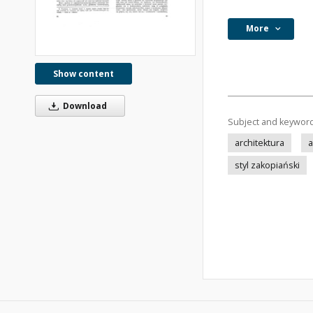
More
Show content
Download
Subject and keywor
architektura
a
styl zakopiański