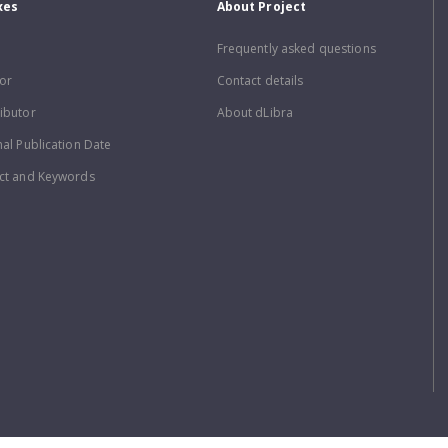
xes
About Project
Frequently asked questions
or
Contact details
ibutor
About dLibra
nal Publication Date
ct and Keywords