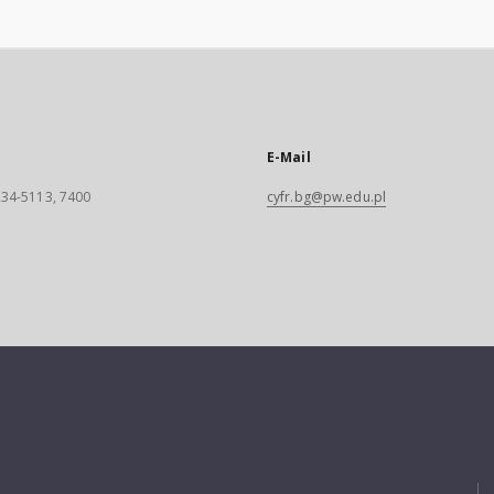
E-Mail
 234-5113, 7400
cyfr.bg@pw.edu.pl