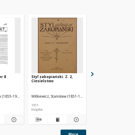
nr 8
Styl zakopiański. Z. 2,
Dzieje architektury 
Ciesielstwo
Polsce
w (1855-1927). Red.
Witkiewicz, Stanisław (1851-1915)
Dobrowolski, Zygmunt
Marcinek, Jadwiga. Red.
Ob
1911
2003
książka
podręcznik
More