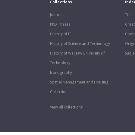
Collections
Inde
Journals
Title
PhD Theses
Creat
History of IT
Contr
History of Science and Technology
Origi
History of Warsaw University of
Subje
Technology
Iconography
Spatial Management and Housing
Collection
...
View all collections