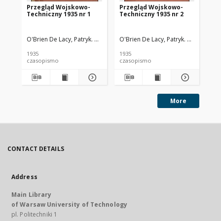
Przegląd Wojskowo-
Przegląd Wojskowo-
Pr
Techniczny 1935 nr 1
Techniczny 1935 nr 2
Te
O'Brien De Lacy, Patryk. Red.
O'Brien De Lacy, Patryk. Red.
O'B
1935
1935
193
czasopismo
czasopismo
cz
More
CONTACT DETAILS
Address
Main Library
of Warsaw University of Technology
pl. Politechniki 1