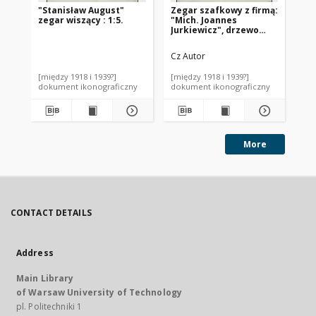
"Stanisław August"
Zegar szafkowy z firmą:
Zeg
zegar wiszący : 1:5.
"Mich. Joannes
pó
Jurkiewicz", drzewo
ma
jesionowe
Wa
inkrustowane : połowa
Cz Autor
Cz 
XVIII w. Polska
[między 1918 i 1939?]
[między 1918 i 1939?]
[mi
dokument ikonograficzny
dokument ikonograficzny
dok
More
CONTACT DETAILS
Address
Main Library
of Warsaw University of Technology
pl. Politechniki 1