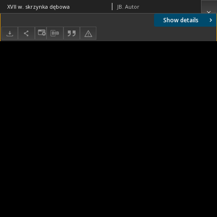
XVII w. skrzynka dębowa
JB. Autor
Show details