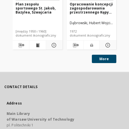
Plan zespołu
Opracowanie koncepcji
Pl
sportowego St. Jakob,
zagospodarowania
Bazylea, Szwajcaria
przestrzennego Kępy
Potockiej w Warszawie
- Konkurs SARP nr 487 :
Dąbrowski, Hubert Wojciech (1935-19
praca nr 25,
wyróżnienie II stopnia.
[między 1950 i 1960]
1972
[mi
Zdj. 5, Kępa Potocka,
dokument ikonograficzny
dokument ikonograficzny
dok
plan i makiety
More
CONTACT DETAILS
Address
Main Library
of Warsaw University of Technology
pl. Politechniki 1