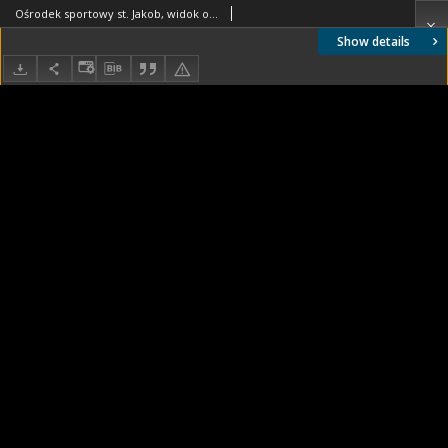
Ośrodek sportowy st. Jakob, widok ogólny, Bazylea, Szwajcaria
Show details