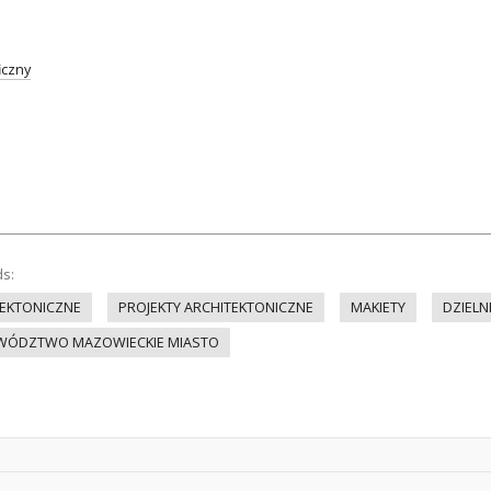
iczny
ds:
EKTONICZNE
PROJEKTY ARCHITEKTONICZNE
MAKIETY
DZIELN
ÓDZTWO MAZOWIECKIE MIASTO