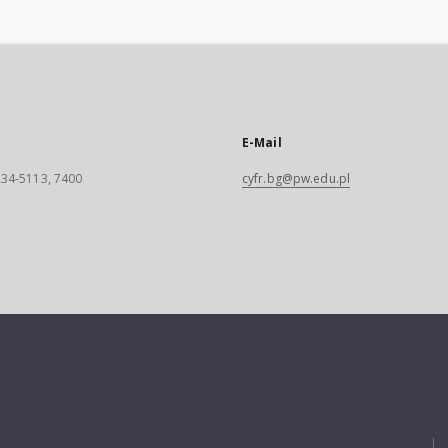
E-Mail
 234-5113, 7400
cyfr.bg@pw.edu.pl