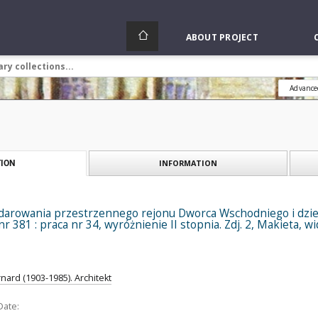
ABOUT PROJECT
Advance
INFORMATION
ION
darowania przestrzennego rejonu Dworca Wschodniego i dzie
r 381 : praca nr 34, wyróżnienie II stopnia. Zdj. 2, Makieta, w
nard (1903-1985). Architekt
Date: