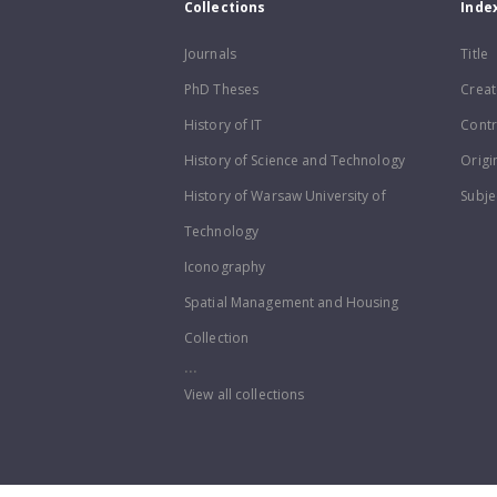
Collections
Inde
Journals
Title
PhD Theses
Creat
History of IT
Contr
History of Science and Technology
Origi
History of Warsaw University of
Subje
Technology
Iconography
Spatial Management and Housing
Collection
...
View all collections