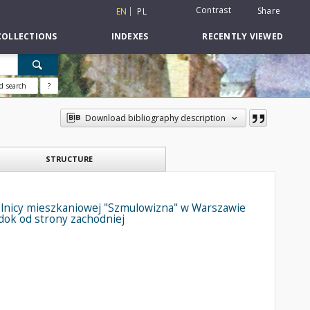
Contrast
Share
EN
PL
COLLECTIONS
INDEXES
RECENTLY VIEWED
d search
?
Download bibliography description
STRUCTURE
lnicy mieszkaniowej "Szmulowizna" w Warszawie
idok od strony zachodniej