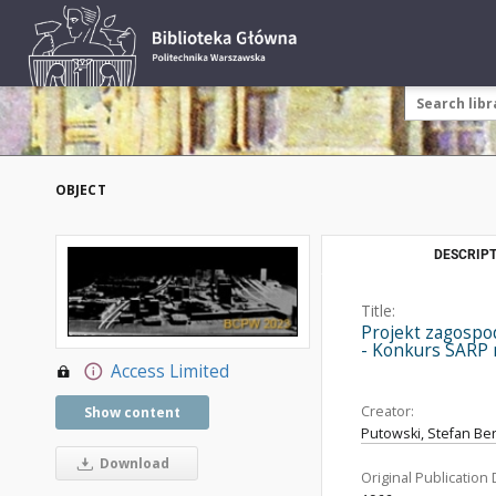
OBJECT
DESCRIPT
Title:
Projekt zagospo
- Konkurs SARP n
Access Limited
Creator:
Show content
Putowski, Stefan Ber
Download
Original Publication 