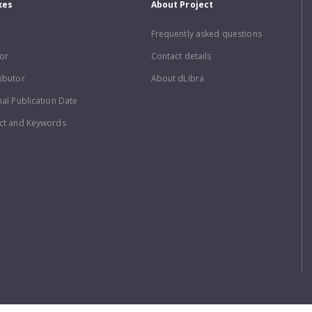
xes
About Project
Frequently asked questions
or
Contact details
ibutor
About dLibra
nal Publication Date
ct and Keywords