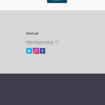
Visit us!
https://bg.pw.edu.pl