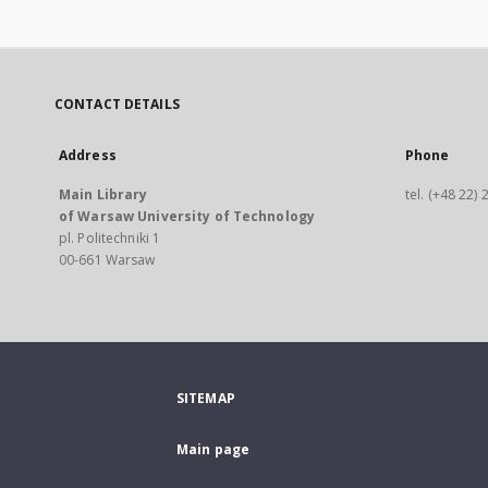
CONTACT DETAILS
Address
Phone
Main Library
tel. (+48 22)
of Warsaw University of Technology
pl. Politechniki 1
00-661 Warsaw
SITEMAP
Main page