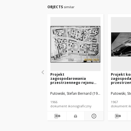
OBJECTS
similar
Projekt
Projekt ko
zagospodarowania
zagospoda
przestrzennego rejonu
przestrze
Dworca Wschodniego i
tzw. Cypla
dzielnicy mieszkaniowej
Czerniako
Putowski, Stefan Bernard (1903-1985). Architekt
Putowski, St
"Szmulowizna" w
Warszawie
Warszawie - Konkurs SARP
nr 394 : pr
1966
1967
nr 381 : praca nr 34,
wyróżnienie
dokument ikonograficzny
dokument ik
wyróżnienie II stopnia. Zdj.
Makieta
1, Plan zagospodarowania
przestrzennego,
perspektywa