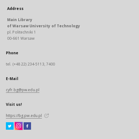
Address
Main Library
of Warsaw University of Technology
pl. Politechniki 1
00-661 Warsaw
Phone
tel. (+48 22) 234-5113, 7400
E-Mail
cyfr.bg@pw.edu.pl
Visit us!
https://bg.pw.edu.pl