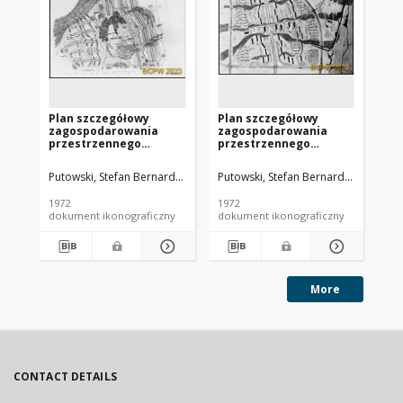
Plan szczegółowy
Plan szczegółowy
Pl
zagospodarowania
zagospodarowania
za
przestrzennego
przestrzennego
pr
zespołu
zespołu
ze
mieszkaniowego
mieszkaniowego
mi
Putowski, Stefan Bernard (1903-1985). Architekt
Putowski, Stefan Bernard (1903-1985)
Konopka, Krystyna (1
Put
Ursynów Południowy w
Ursynów Południowy w
Ur
Warszawie - Konkurs
Warszawie - Konkurs
Wa
1972
1972
197
SARP nr 499 : praca nr 6.
SARP nr 499 : praca nr 6.
SAR
dokument ikonograficzny
dokument ikonograficzny
dok
Zdj. 2
Zdj. 1
Zd
fu
pr
More
CONTACT DETAILS