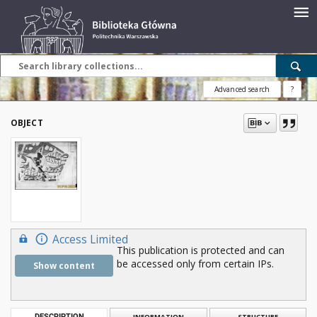
Advanced search
?
OBJECT
Access Limited
This publication is protected and can
be accessed only from certain IPs.
Show content
DESCRIPTION
INFORMATION
STRUCTURE