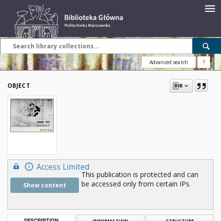
Advanced search
?
OBJECT
Access Limited
This publication is protected and can
be accessed only from certain IPs.
Show content
DESCRIPTION
INFORMATION
STRUCTURE