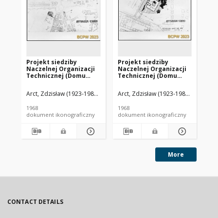
Projekt siedziby
Projekt siedziby
Pr
Naczelnej Organizacji
Naczelnej Organizacji
Na
Technicznej (Domu
Technicznej (Domu
Te
Technika) w Krakowie -
Technika) w Krakowie -
Te
Konkurs SARP nr 414 :
Konkurs SARP nr 414 :
Ko
Arct, Zdzisław (1923-1986). Architekt
Arct, Zdzisław (1923-1986). Architekt
Dworzak, Ewa. Architekt
Leśnodo
Arc
praca nr 16, I nagroda.
praca nr 16, I nagroda.
pra
Zdj. 1, Sytuacja
Zdj. 2, Sytuacja II
Zdj
1968
1968
196
ko
dokument ikonograficzny
dokument ikonograficzny
dok
wy
More
CONTACT DETAILS