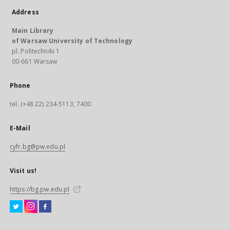
Address
Main Library
of Warsaw University of Technology
pl. Politechniki 1
00-661 Warsaw
Phone
tel. (+48 22) 234-5113, 7400
E-Mail
cyfr.bg@pw.edu.pl
Visit us!
https://bg.pw.edu.pl