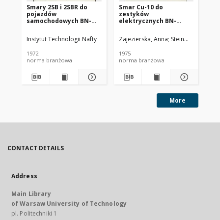
Smary 2SB i 2SBR do
Smar Cu-10 do
Ol
pojazdów
zestyków
SC
samochodowych BN-
elektrycznych BN-
72/0536-14
74/0536-25
Instytut Technologii Nafty
Zajezierska, Anna
Steinmec, Francis
Lud
1972
1975
197
norma branżowa
norma branżowa
no
More
CONTACT DETAILS
Address
Main Library
of Warsaw University of Technology
pl. Politechniki 1