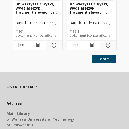
Uniwersytet Zuryski,
Uniwersytet Zuryski,
Un
Wydział Fizyki,
Wydział Fizyki,
Wyd
fragment elewacji oraz
fragment elewacji i
ma
wejście do budynku,
widok naroża budynku,
sz
Zurych, Szwajcaria
Zurych, Szwajcaria
bu
Barucki, Tadeusz (1922- ). Fotograf
Barucki, Tadeusz (1922- ). Fotograf
Bar
Sz
[1961]
[1961]
[19
dokument ikonograficzny
dokument ikonograficzny
dok
More
CONTACT DETAILS
Address
Main Library
of Warsaw University of Technology
pl. Politechniki 1