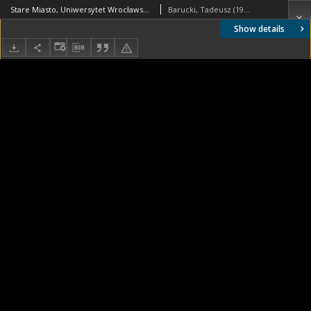
Stare Miasto, Uniwersytet Wrocławski, Gmach Główny, fasada północna, widok od strony Odry, Wrocław
Barucki, Tadeusz (1922- ). Fotograf
Show details