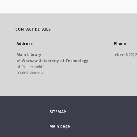
CONTACT DETAILS
Address
Phone
Main Library
tel. (+48 22)
of Warsaw University of Technology
pl. Politechniki 1
00-661 Warsaw
SITEMAP
Main page