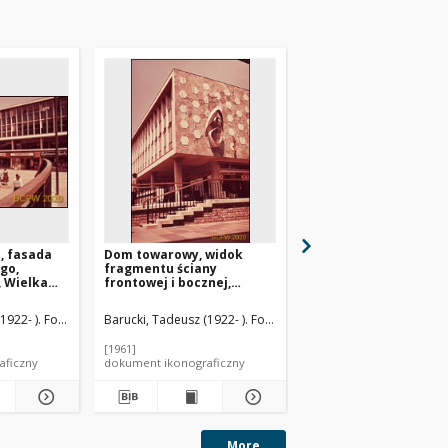
, fasada
Dom towarowy, widok
Arsenał, wnętrze ze
go,
fragmentu ściany
sklepami, Gdańsk
, Wielka
frontowej i bocznej,
Basildon, Anglia, Wielka
Brytania
1922- ). Fotograf
Barucki, Tadeusz (1922- ). Fotograf
Barucki, Tadeusz (1922- 
[1961]
[1962]
aficzny
dokument ikonograficzny
dokument ikonograficzn
More