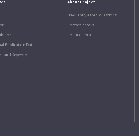
xes
About Project
Frequently asked questions
or
Contact details
ibutor
About dLibra
nal Publication Date
ct and Keywords