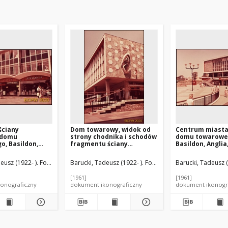
ściany
Dom towarowy, widok od
Centrum miasta
 domu
strony chodnika i schodów
domu towarowe
, Basildon,
fragmentu ściany
Basildon, Anglia
elka Brytania
frontowej i bocznej,
Brytania
Basildon, Anglia, Wielka
eusz (1922- ). Fotograf
Barucki, Tadeusz (1922- ). Fotograf
Barucki, Tadeusz (
Brytania
[1961]
[1961]
onograficzny
dokument ikonograficzny
dokument ikonogr