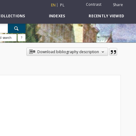
Contrast
Share
EN
PL
COLLECTIONS
INDEXES
RECENTLY VIEWED
d search
?
Download bibliography description