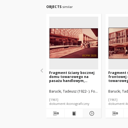
OBJECTS
similar
Fragment ściany bocznej
Fragment 
domu towarowego na
frontowej
pasażu handlowym,
towarowego
Basildon, Anglia, Wielka
Anglia, Wi
Brytania
Barucki, Tadeusz (1922- ). Fotograf
Barucki, Tad
[1961]
[1961]
dokument ikonograficzny
dokument ik