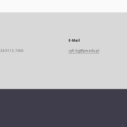
E-Mail
 234-5113, 7400
cyfr.bg@pw.edu.pl