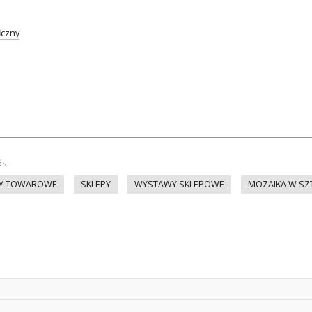
iczny
ds:
Y TOWAROWE
SKLEPY
WYSTAWY SKLEPOWE
MOZAIKA W SZ