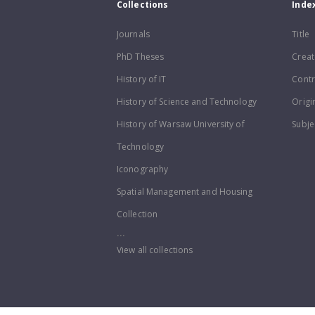
Collections
Inde
Journals
Title
PhD Theses
Creat
History of IT
Contr
History of Science and Technology
Origi
History of Warsaw University of
Subje
Technology
Iconography
Spatial Management and Housing
Collection
...
View all collections