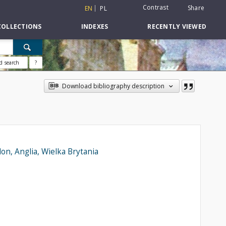
Contrast
Share
EN
PL
COLLECTIONS
INDEXES
RECENTLY VIEWED
d search
?
Download bibliography description
n, Anglia, Wielka Brytania