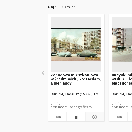
OBJECTS
similar
Zabudowa mieszkaniowa
Budynki m
w Śródmieściu, Rotterdam,
wzdłuż ulic
Niderlandy
Macedonia
Barucki, Tadeusz (1922- ). Fotograf
Barucki, Tad
[1961]
[1961]
dokument ikonograficzny
dokument ik