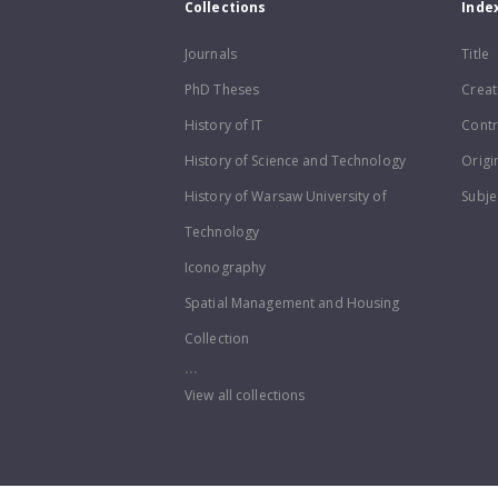
Collections
Inde
Journals
Title
PhD Theses
Creat
History of IT
Contr
History of Science and Technology
Origi
History of Warsaw University of
Subje
Technology
Iconography
Spatial Management and Housing
Collection
...
View all collections