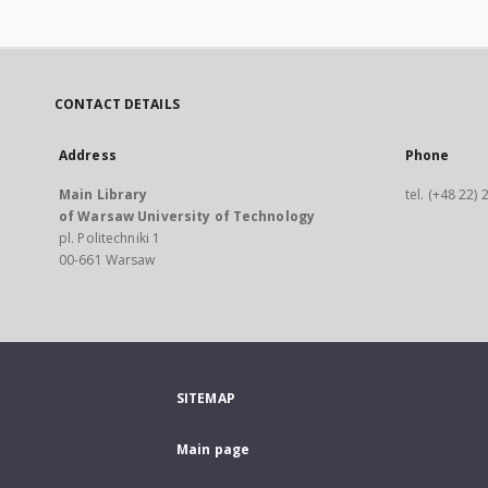
CONTACT DETAILS
Address
Phone
Main Library
tel. (+48 22)
of Warsaw University of Technology
pl. Politechniki 1
00-661 Warsaw
SITEMAP
Main page