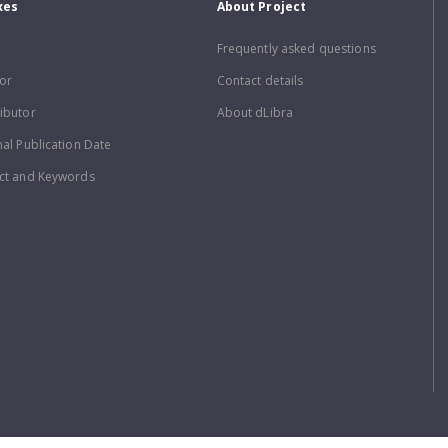
xes
About Project
Frequently asked questions
or
Contact details
ibutor
About dLibra
nal Publication Date
ct and Keywords