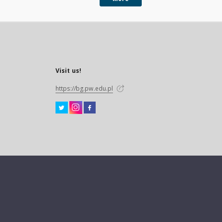
Visit us!
https://bg.pw.edu.pl