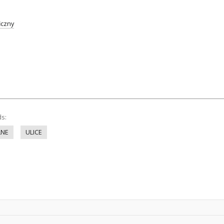
iczny
ds:
LNE
ULICE