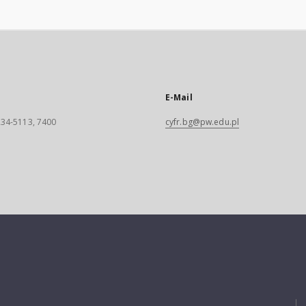
E-Mail
 234-5113, 7400
cyfr.bg@pw.edu.pl