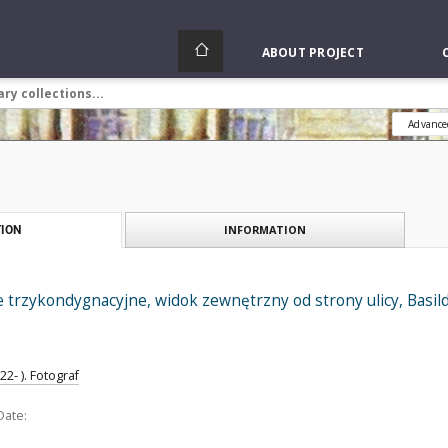
ABOUT PROJECT
Advance
INFORMATION
ION
rzykondygnacyjne, widok zewnętrzny od strony ulicy, Basildo
2- ). Fotograf
Date: