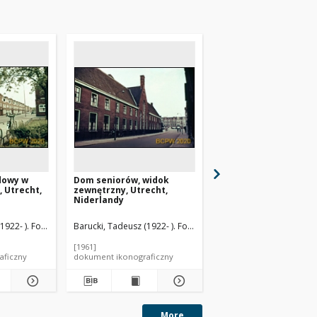
dowy w
Dom seniorów, widok
Fragment zabudowy
 Utrecht,
zewnętrzny, Utrecht,
jednej z ulic miasta,
Niderlandy
Schiedam, Niderland
1922- ). Fotograf
Barucki, Tadeusz (1922- ). Fotograf
Barucki, Tadeusz (1922- 
[1961]
[1961]
aficzny
dokument ikonograficzny
dokument ikonograficzn
More