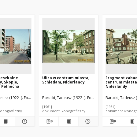
ieszkalne
Ulica w centrum miasta,
Fragment zabu
y, Skopje,
Schiedam, Niderlandy
centrum miasta,
 Północna
Niderlandy
eusz (1922- ). Fotograf
Barucki, Tadeusz (1922- ). Fotograf
Barucki, Tadeusz (
[1961]
[1961]
onograficzny
dokument ikonograficzny
dokument ikonogr