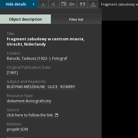
Hide details
Object description
Files list
Title:
Fragment zabudowy w centrum miasta,
Utrecht, Niderlandy
Creator:
Barucki, Tadeusz (1922- ). Fotograf
Original Publication Date:
[1961]
Subject and Keywords:
BUDYNKI MIESZKALNE
;
ULICE
;
ROWERY
Resource Type:
dokument ikonograficzny
Source:
click here to follow the link
Relation:
projekt SON