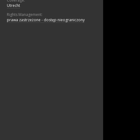
Coverage:
Utrecht
Rights Management:
prawa zastrzeżone - dostęp nieograniczony