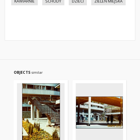
KAWIARNIE
SCHODY
DZIECI
ZIELEŃ MIEJSKA
OBJECTS
similar