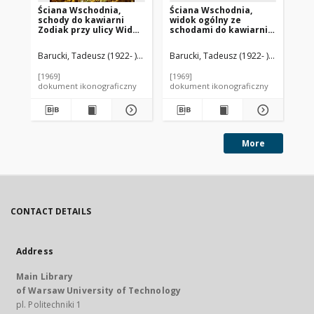
Ściana Wschodnia,
Ściana Wschodnia,
Śc
schody do kawiarni
widok ogólny ze
bu
Zodiak przy ulicy Widok
schodami do kawiarni
Zo
24/26, od strony Pasażu
Zodiak przy ulicy Widok
24
Śródmiejskiego
24/26, od strony Pasażu
pa
Barucki, Tadeusz (1922- ). Fotograf
Barucki, Tadeusz (1922- ). Fotograf
Bar
Stefana "Wiecha”
Śródmiejskiego
Wa
Wiecheckiego,
Stefana "Wiecha”
[1969]
[1969]
[19
Warszawa
Wiecheckiego,
dokument ikonograficzny
dokument ikonograficzny
dok
Warszawa
More
CONTACT DETAILS
Address
Main Library
of Warsaw University of Technology
pl. Politechniki 1