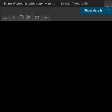
Ściana Wschodnia, widok ogólny ze schodami do kawiarni Zodiak przy ulicy Widok 24/26, od strony Pasażu Śródmiejskiego Stefana "Wiecha” Wiecheckiego, Warszawa
Barucki, Tadeusz (1922- ). Fotograf
Show details