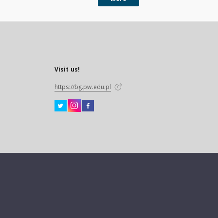
Visit us!
https://bg.pw.edu.pl