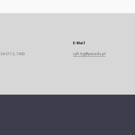
E-Mail
 234-5113, 7400
cyfr.bg@pw.edu.pl