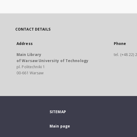
CONTACT DETAILS
Address
Phone
Main Library
tel. (+48 22)
of Warsaw University of Technology
pl. Politechniki 1
00-661 Warsaw
SITEMAP
Main page