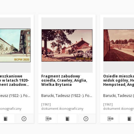
ieszkaniowe
Fragment zabudowy
Osiedle mieszk
 w latach 1920-
osiedla, Crawley, Anglia,
widok ogólny, 
gment zabudowy,
Wielka Brytania
Hempstead, Angl
, Niderlandy
Brytania
eusz (1922- ). Fotograf
Barucki, Tadeusz (1922- ). Fotograf
Barucki, Tadeusz (
[1961]
[1961]
onograficzny
dokument ikonograficzny
dokument ikonogr