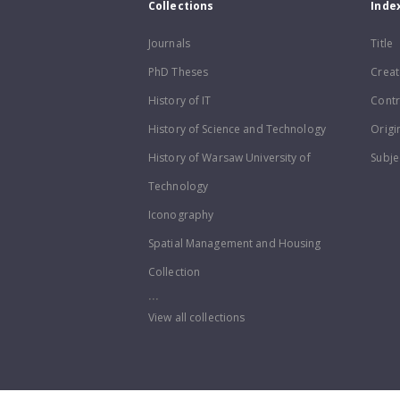
Collections
Inde
Journals
Title
PhD Theses
Creat
History of IT
Contr
History of Science and Technology
Origi
History of Warsaw University of
Subje
Technology
Iconography
Spatial Management and Housing
Collection
...
View all collections