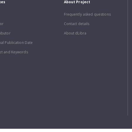
xes
About Project
Frequently asked questions
or
Contact details
ibutor
About dLibra
nal Publication Date
ct and Keywords