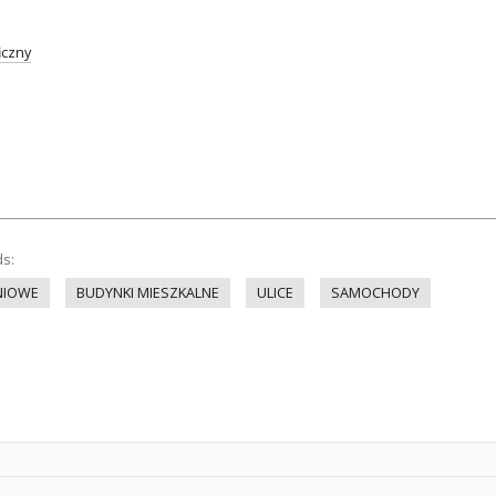
iczny
ds:
NIOWE
BUDYNKI MIESZKALNE
ULICE
SAMOCHODY