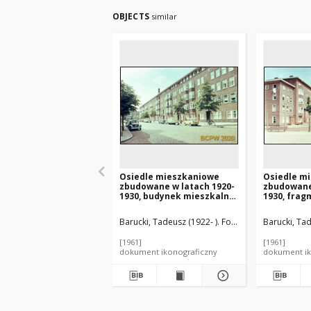
OBJECTS
similar
Osiedle mieszkaniowe
Osiedle m
zbudowane w latach 1920-
zbudowane
1930, budynek mieszkalny
1930, fra
pięciokondygnacyjny,
Amsterdam
widok od strony ulicy,
Barucki, Tadeusz (1922- ). Fotograf
Barucki, Tad
Amsterdam, Niderlandy
[1961]
[1961]
dokument ikonograficzny
dokument ik