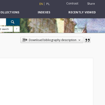
Contrast
Share
EN
PL
COLLECTIONS
INDEXES
RECENTLY VIEWED
d search
?
Download bibliography description