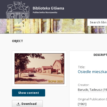
OBJECT
DESCRIPT
Title:
Osiedle mieszkan
Creator:
Barucki, Tadeusz (192
Show content
Original Publication 
Download
[1961]