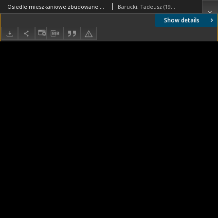
Osiedle mieszkaniowe zbudowane w latach 1920-1930, budynek mieszkalny pięciokondygnacyjny, widok od strony ulicy, Amsterdam, Niderlandy
Barucki, Tadeusz (1922- ). Fotograf
Show details