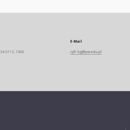
E-Mail
 234-5113, 7400
cyfr.bg@pw.edu.pl