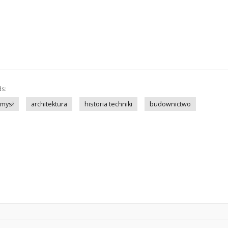
ds:
mysł
architektura
historia techniki
budownictwo