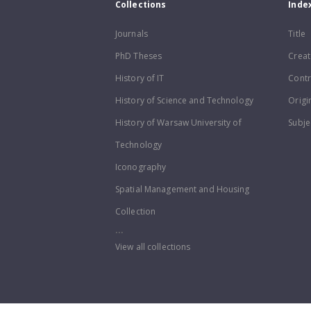
Collections
Inde
Journals
Title
PhD Theses
Creat
History of IT
Contr
History of Science and Technology
Origi
History of Warsaw University of
Subje
Technology
Iconography
Spatial Management and Housing
Collection
...
View all collections