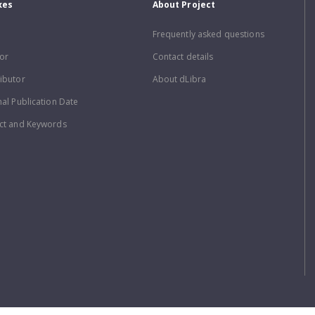
xes
About Project
Frequently asked questions
or
Contact details
ibutor
About dLibra
nal Publication Date
ct and Keywords