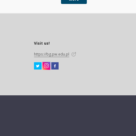
Visit us!
https://bg.pw.edu.pl