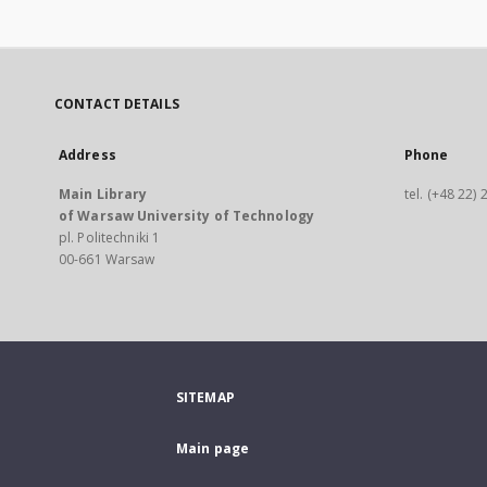
CONTACT DETAILS
Address
Phone
Main Library
tel. (+48 22)
of Warsaw University of Technology
pl. Politechniki 1
00-661 Warsaw
SITEMAP
Main page