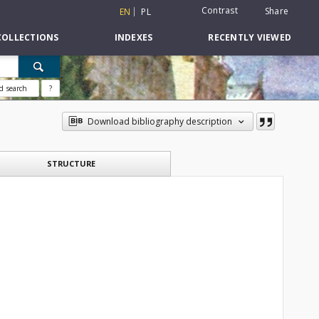
Contrast
Share
EN
PL
COLLECTIONS
INDEXES
RECENTLY VIEWED
d search
?
Download bibliography description
STRUCTURE