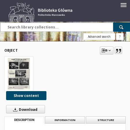
Advanced search
?
OBJECT
Show content
Download
DESCRIPTION
INFORMATION
STRUCTURE