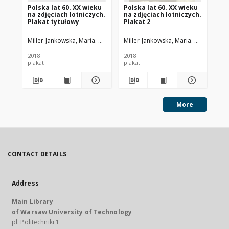
Polska lat 60. XX wieku
Polska lat 60. XX wieku
Pol
na zdjęciach lotniczych.
na zdjęciach lotniczych.
na 
Plakat tytułowy
Plakat 2
Pl
Miller-Jankowska, Maria. Oprac.
Sieczka-Milcarz, Aneta. Oprac.
Miller-Jankowska, Maria. Oprac.
Kamińs
Siec
Mil
2018
2018
201
plakat
plakat
pla
More
CONTACT DETAILS
Address
Main Library
of Warsaw University of Technology
pl. Politechniki 1