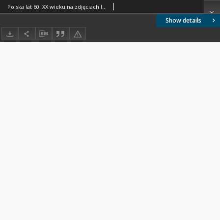
Polska lat 60. XX wieku na zdjęciach lotniczych. Plakat 3
Show details