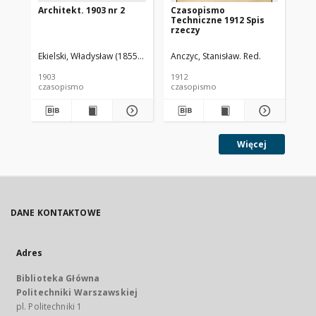
Architekt. 1903 nr 2
Czasopismo
Cz
Techniczne 1912 Spis
Te
rzeczy
Ekielski, Władysław (1855-1927). Red.
Anczyc, Stanisław. Red.
Anc
1903
1912
191
czasopismo
czasopismo
cz
Więcej
DANE KONTAKTOWE
Adres
Biblioteka Główna
Politechniki Warszawskiej
pl. Politechniki 1