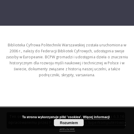
Biblioteka Cyfrowa Politechniki Warszawskiej została uruchomiona w
2006 r., należy do Federacji Bibliotek Cyfrowych, udostępnia swoje
zasoby w Europeanie. BCPW gromadzi i udostępnia dzieła o znaczeniu
historycznym dla rozwoju myśli naukowej i technicznej w Polsce i w
świecie, dokumenty związane z historią naszej uczelni, a także
podręczniki, skrypty, varsaviana.
Ten serwis działa dzięki oprogramowaniu
DInGO dLibra 6.3.16
Ta strona wykorzystuje pliki 'cookies'.
Więcej informacji
opracowanemu przez
Poznańskie Centrum Superkomputerowo-
Rozumiem
Sieciowe