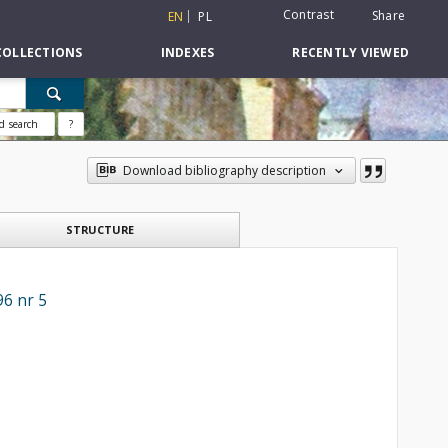
Contrast
Share
EN
PL
COLLECTIONS
INDEXES
RECENTLY VIEWED
d search
?
Download bibliography description
STRUCTURE
96 nr 5