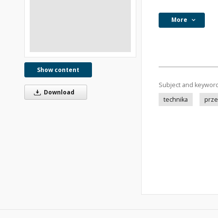
More
Show content
Subject and keywor
Download
technika
prze