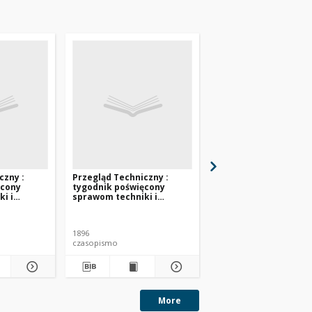
czny :
Przegląd Techniczny :
Przegląd Techniczny 
ęcony
tygodnik poświęcony
tygodnik poświęcony
i i
sprawom techniki i
sprawom techniki i
 nr 4
przemysłu. 1896 nr 6
przemysłu. 1896 nr 7
1896
1896
czasopismo
czasopismo
More