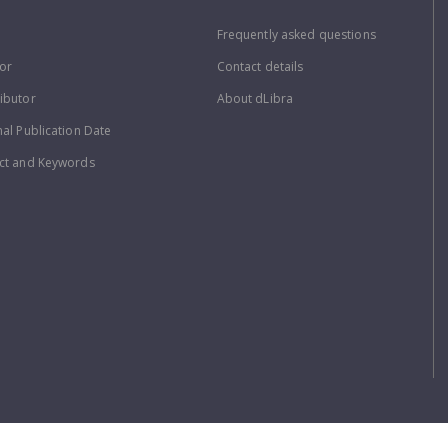
Frequently asked questions
or
Contact details
ibutor
About dLibra
nal Publication Date
ct and Keywords