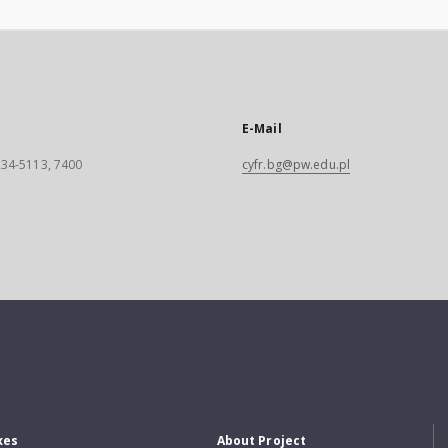
E-Mail
 234-5113, 7400
cyfr.bg@pw.edu.pl
xes
About Project