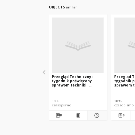
OBJECTS
similar
Przegląd Techniczny :
Przegląd T
tygodnik poświęcony
tygodnik 
sprawom techniki i
sprawom te
przemysłu. 1896 nr 1
przemysłu.
1896
1896
czasopismo
czasopismo