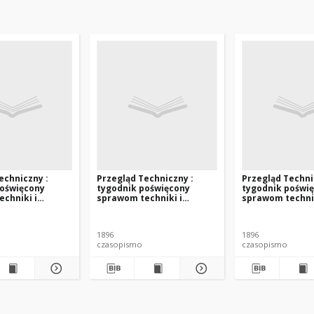
echniczny :
Przegląd Techniczny :
Przegląd Techni
poświęcony
tygodnik poświęcony
tygodnik poświ
chniki i
sprawom techniki i
sprawom technik
 1896 nr 2
przemysłu. 1896 nr 3
przemysłu. 1896
1896
1896
czasopismo
czasopismo