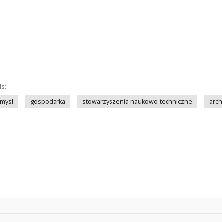
ds:
mysł
gospodarka
stowarzyszenia naukowo-techniczne
arch