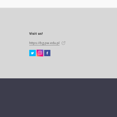
Visit us!
https://bg.pw.edu.pl