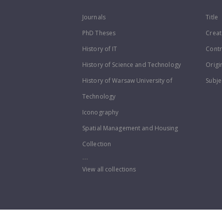
Journals
Title
PhD Theses
Creat
History of IT
Contr
History of Science and Technology
Origi
History of Warsaw University of
Subje
Technology
Iconography
Spatial Management and Housing
Collection
...
View all collections