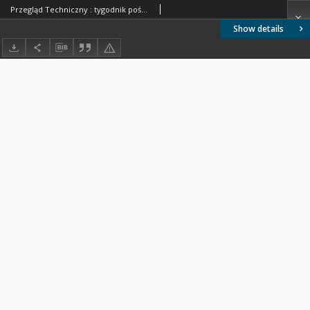
Przegląd Techniczny : tygodnik poświęcony sprawom techniki i przemysłu. 1896 nr 7
Show details