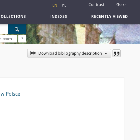
Contrast
Share
EN
PL
COLLECTIONS
INDEXES
RECENTLY VIEWED
d search
?
Download bibliography description
 w Polsce