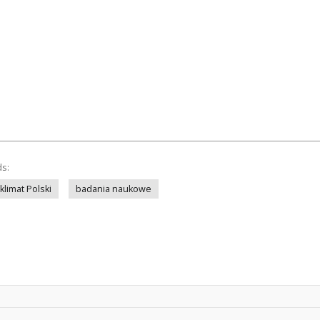
ds:
klimat Polski
badania naukowe