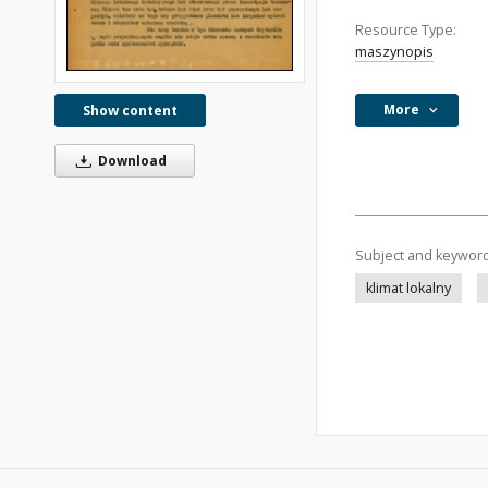
Resource Type:
maszynopis
More
Show content
Download
Subject and keywor
klimat lokalny