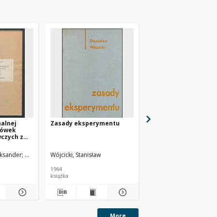
alnej
Zasady eksperymentu
Klimat Krakowa
cówek
czych z
ctwa :
rska
eksander
Wyrzykowski, Władysław (1906-1983). Promotor
Wójcicki, Stanisław
Ossowski, Feliks
1964
[1946]
książka
maszynopis
More