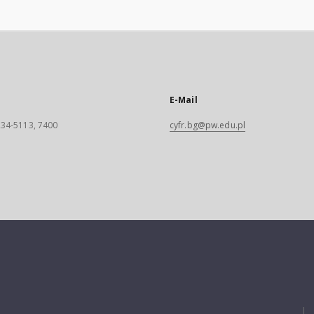
E-Mail
 234-5113, 7400
cyfr.bg@pw.edu.pl