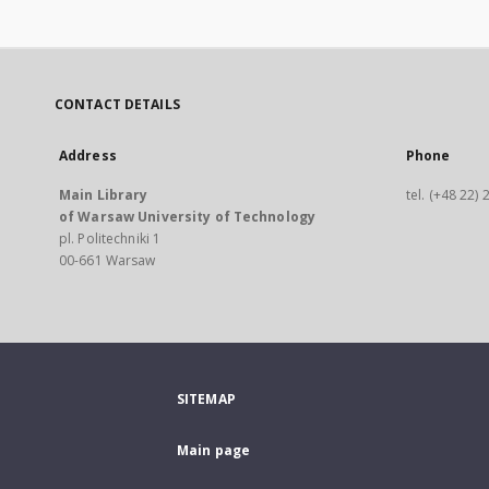
CONTACT DETAILS
Address
Phone
Main Library
tel. (+48 22)
of Warsaw University of Technology
pl. Politechniki 1
00-661 Warsaw
SITEMAP
Main page