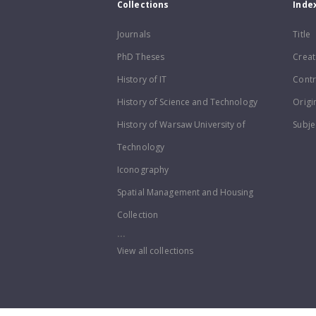
Collections
Inde
Journals
Title
PhD Theses
Creat
History of IT
Contr
History of Science and Technology
Origi
History of Warsaw University of
Subje
Technology
Iconography
Spatial Management and Housing
Collection
...
View all collections