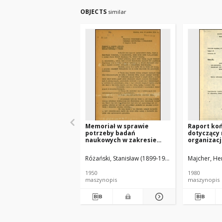
OBJECTS
similar
Memoriał w sprawie
Raport ko
potrzeby badań
dotyczący 
naukowych w zakresie
organizacj
klimatu lokalnego w
badań oraz
Polsce
wdrożeń i
Różański, Stanisław (1899-1981).
Majcher, He
dalszych 
po 1980 rok
1950
1980
informacyj
maszynopis
maszynopis
etapów