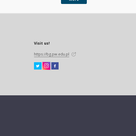
Visit us!
https://bg.pw.edu.pl