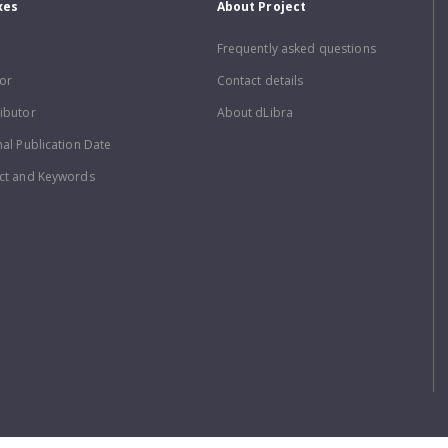
xes
About Project
Frequently asked questions
or
Contact details
ibutor
About dLibra
nal Publication Date
ct and Keywords