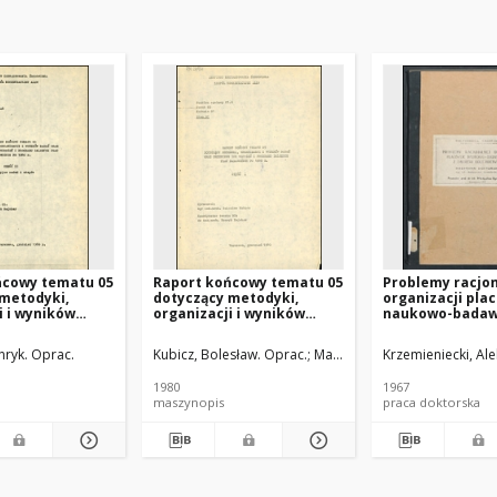
ńcowy tematu 05
Raport końcowy tematu 05
Problemy racjon
metodyki,
dotyczący metodyki,
organizacji pla
i i wyników
organizacji i wyników
naukowo-badaw
 przebiegu ich
badań oraz przebiegu ich
zakresu kolejni
 programu
wdrożeń i programu
rozprawa dokto
nryk. Oprac.
Kubicz, Bolesław. Oprac.
Majcher, Henryk.
Krzemieniecki, Al
prac badawczych
dalszych prac badawczych
u. Cz. 2, Karty
po 1980 roku. Cz. 1
1980
1967
ne zadań i
maszynopis
praca doktorska