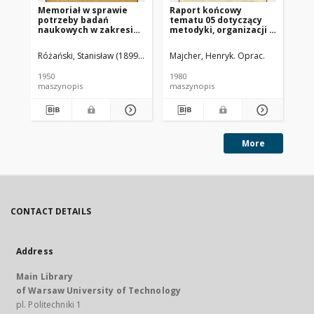
Memoriał w sprawie
Raport końcowy
Ra
potrzeby badań
tematu 05 dotyczący
te
naukowych w zakresie
metodyki, organizacji i
me
klimatu lokalnego w
wyników badań oraz
wy
Polsce
przebiegu ich wdrożeń i
pr
Różański, Stanisław (1899-1981).
Majcher, Henryk. Oprac.
Kub
programu dalszych
pr
prac badawczych po
pr
1950
1980
198
1980 roku. Cz. 2, Karty
198
maszynopis
maszynopis
ma
informacyjne zadań i
etapów
More
CONTACT DETAILS
Address
Main Library
of Warsaw University of Technology
pl. Politechniki 1