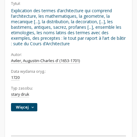
Tytuł:
Explication des termes d’architecture qui comprend
l’architecture, les mathematiques, la geometrie, la
mecanique [...], la distribution, la decoration, [...], les
bastimens, antiques, sacrez, profanes [...], ensemble les
etimologies, les noms latins des termes avec des
exemples, des preceptes : le tout par raport à l’art de bâtir
: suite du Cours d’Architecture
Autor:
Aviler, Augustin-Charles d’ (1653-1701)
Data wydania oryg.:
1720
Typ zasobu:
stary druk
Więcej