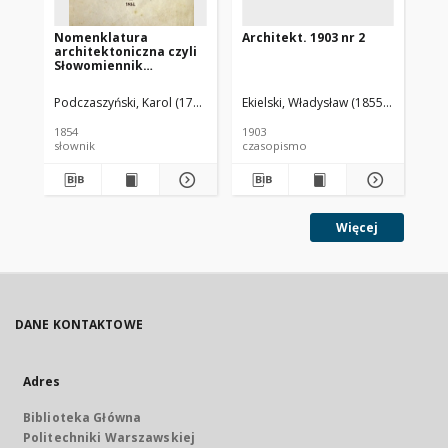
Nomenklatura
Architekt. 1903 nr 2
Vil
architektoniczna czyli
fr
Słowomiennik
sce
cieśliczych polskich
Ro
wyrazów
ar
Podczaszyński, Karol (1790-1860)
Ekielski, Władysław (1855-1927). Red
Par
do
wi
1854
1903
184
słownik
czasopismo
ksi
Więcej
DANE KONTAKTOWE
Adres
Biblioteka Główna
Politechniki Warszawskiej