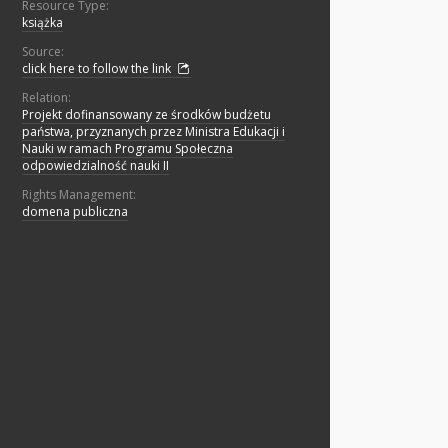
Resource Type:
książka
Source:
click here to follow the link
Relation:
Projekt dofinansowany ze środków budżetu
państwa, przyznanych przez Ministra Edukacji i
Nauki w ramach Programu Społeczna
odpowiedzialność nauki II
Rights Management:
domena publiczna