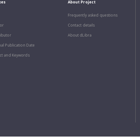
xes
About Project
Frequently asked questions
or
Contact details
ibutor
About dLibra
nal Publication Date
ct and Keywords