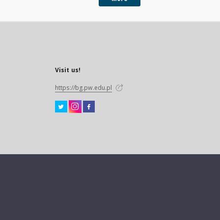
Visit us!
https://bg.pw.edu.pl