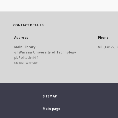
CONTACT DETAILS
Address
Phone
Main Library
tel. (+48 22)
of Warsaw University of Technology
pl. Politechniki 1
00-661 Warsaw
SITEMAP
Main page