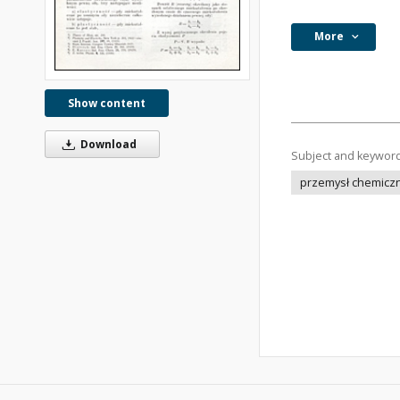
More
Show content
Download
Subject and keywor
przemysł chemicz