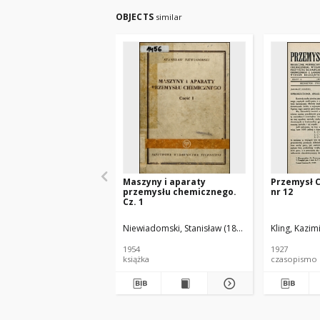
OBJECTS
similar
Maszyny i aparaty
Przemysł 
przemysłu chemicznego.
nr 12
Cz. 1
Niewiadomski, Stanisław (1895-1966).
Kling, Kazim
1954
1927
książka
czasopismo