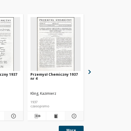
czny 1937
Przemysł Chemiczny 1937
Przemysł Chemiczny 
nr 4
nr 6
Kling, Kazimierz
Kling, Kazimierz
1937
1937
czasopismo
czasopismo
More