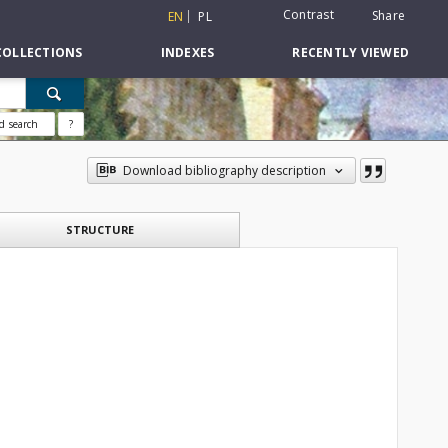
Contrast
Share
EN
PL
COLLECTIONS
INDEXES
RECENTLY VIEWED
d search
?
Download bibliography description
STRUCTURE