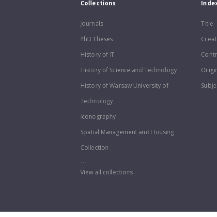
Collections
Inde
Journals
Title
PhD Theses
Creat
History of IT
Contr
History of Science and Technology
Origi
History of Warsaw University of
Subje
Technology
Iconography
Spatial Management and Housing
Collection
...
View all collections