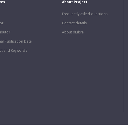
xes
About Project
Frequently asked questions
or
Contact details
ibutor
About dLibra
nal Publication Date
ct and Keywords