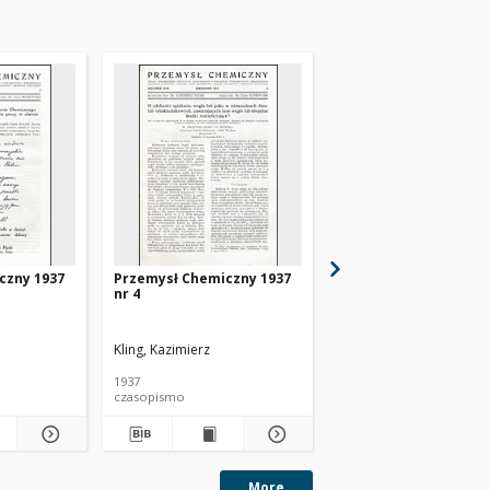
czny 1937
Przemysł Chemiczny 1937
Przemysł Chemiczny 
nr 4
nr 6
Kling, Kazimierz
Kling, Kazimierz
1937
1937
czasopismo
czasopismo
More