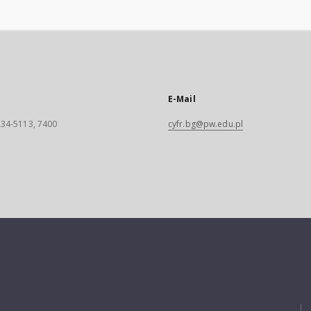
E-Mail
 234-5113, 7400
cyfr.bg@pw.edu.pl