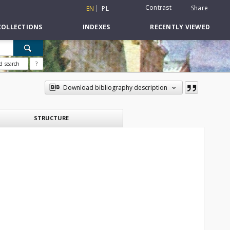
Contrast
Share
EN
PL
COLLECTIONS
INDEXES
RECENTLY VIEWED
d search
?
Download bibliography description
STRUCTURE