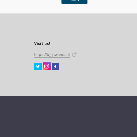
Visit us!
https://bg.pw.edu.pl