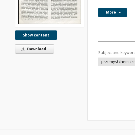
More
Show content
Download
Subject and keywor
przemysł chemicz