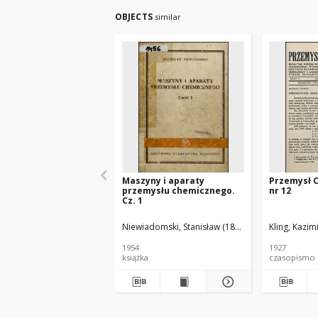
OBJECTS
similar
Maszyny i aparaty
Przemysł 
przemysłu chemicznego.
nr 12
Cz. 1
Niewiadomski, Stanisław (1895-1966).
Kling, Kazim
1954
1927
książka
czasopismo