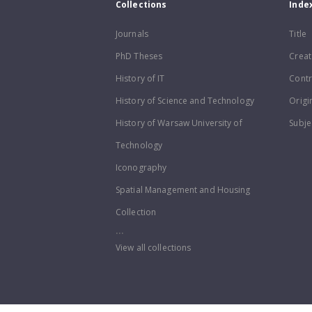
Collections
Inde
Journals
Title
PhD Theses
Creat
History of IT
Contr
History of Science and Technology
Origi
History of Warsaw University of
Subje
Technology
Iconography
Spatial Management and Housing
Collection
...
View all collections