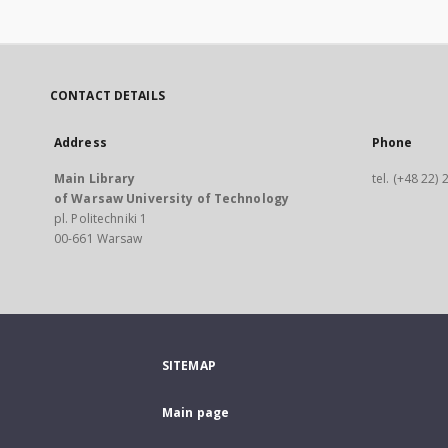
CONTACT DETAILS
Address
Phone
Main Library
tel. (+48 22)
of Warsaw University of Technology
pl. Politechniki 1
00-661 Warsaw
SITEMAP
Main page