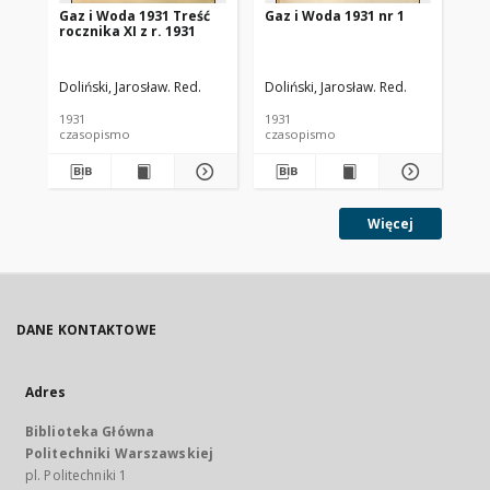
Gaz i Woda 1931 Treść
Gaz i Woda 1931 nr 1
Ga
rocznika XI z r. 1931
Doliński, Jarosław. Red.
Doliński, Jarosław. Red.
Dol
1931
1931
193
czasopismo
czasopismo
cz
Więcej
DANE KONTAKTOWE
Adres
Biblioteka Główna
Politechniki Warszawskiej
pl. Politechniki 1