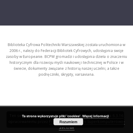
Biblioteka Cyfrowa Politechniki Warszawskiej została uruchomiona w
2006 r., należy do Federacji Bibliotek Cyfrowych, udostępnia swoje
zasoby w Europeanie. BCPW gromadzi i udostępnia dzieła o znaczeniu
historycznym dla rozwoju myśli naukowej i technicznej w Polsce i w
świecie, dokumenty związane z historią naszej uczelni, a także
podręczniki, skrypty, varsaviana.
Ten serwis działa dzięki oprogramowaniu
DInGO dLibra 6.3.16
Ta strona wykorzystuje pliki 'cookies'.
Więcej informacji
opracowanemu przez
Poznańskie Centrum Superkomputerowo-
Rozumiem
Sieciowe