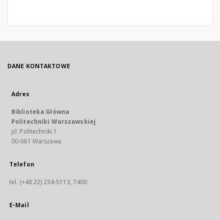
DANE KONTAKTOWE
Adres
Biblioteka Główna
Politechniki Warszawskiej
pl. Politechniki 1
00-661 Warszawa
Telefon
tel. (+48 22) 234-5113, 7400
E-Mail